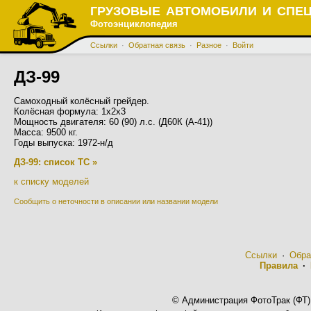
ГРУЗОВЫЕ АВТОМОБИЛИ И СПЕ
Фотоэнциклопедия
Ссылки
·
Обратная связь
·
Разное
·
Войти
ДЗ-99
Самоходный колёсный грейдер.
Колёсная формула: 1х2х3
Мощность двигателя: 60 (90) л.с. (Д60К (А-41))
Масса: 9500 кг.
Годы выпуска: 1972-н/д
ДЗ-99: список ТС »
к списку моделей
Сообщить о неточности в описании или названии модели
Ссылки
·
Обра
Правила
·
© Администрация ФотоТрак (ФТ)