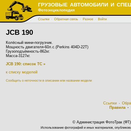
ГРУЗОВЫЕ АВТОМОБИЛИ И СПЕ
Фотоэнциклопедия
Ссылки
·
Обратная связь
·
Разное
·
Войти
JCB 190
Колёсный мини-погрузчик.
Мощность двигателя-60л.с.(Perkins 404D-22T)
Грузоподъёмность-862кг.
Масса-3127кг.
JCB 190: список ТС »
к списку моделей
Сообщить о неточности в описании или названии модели
Ссылки
·
Обра
Правила
·
© Администрация ФотоТрак (ФТ)
Использование фотографий и иных материалов, опубликован