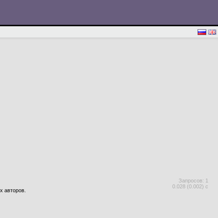
Запросов: 1
0.028 (0.002) с
х авторов.