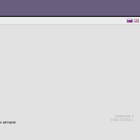
Запросов: 1
0.001 (0.001) с
х авторов.