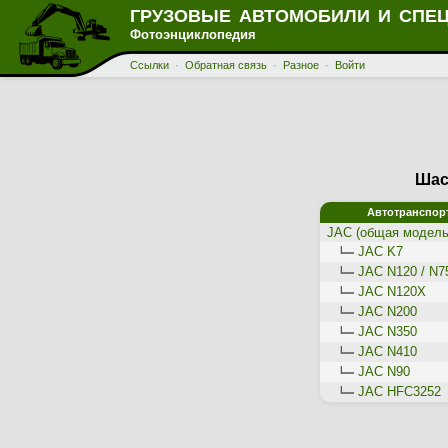
ГРУЗОВЫЕ АВТОМОБИЛИ И СПЕ
Фотоэнциклопедия
Ссылки
·
Обратная связь
·
Разное
·
Войти
Шас
Автотранспор
JAC (общая модель
JAC K7
JAC N120 / N7
JAC N120X
JAC N200
JAC N350
JAC N410
JAC N90
JAC НFС3252