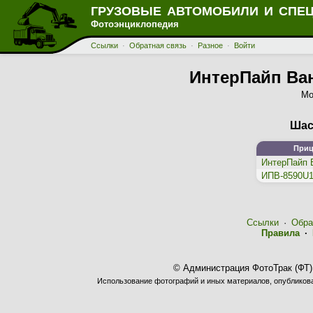
ГРУЗОВЫЕ АВТОМОБИЛИ И СПЕ
Фотоэнциклопедия
Ссылки
·
Обратная связь
·
Разное
·
Войти
ИнтерПайп Ван
Мо
Шас
Приц
ИнтерПайп 
ИПВ-8590U
Ссылки
·
Обра
Правила
·
© Администрация ФотоТрак (ФТ)
Использование фотографий и иных материалов, опубликован