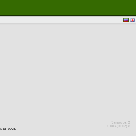
Запросов: 2
0.003 (0.002) с
х авторов.