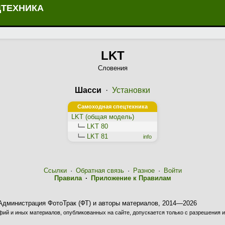
ЦТЕХНИКА
LKT
Словения
Шасси
·
Установки
Самоходная спецтехника
LKT (общая модель)
LKT 80
LKT 81
info
Ссылки
·
Обратная связь
·
Разное
·
Войти
Правила
·
Приложение к Правилам
Администрация ФотоТрак (ФТ) и авторы материалов, 2014—2026
ий и иных материалов, опубликованных на сайте, допускается только с разрешения и