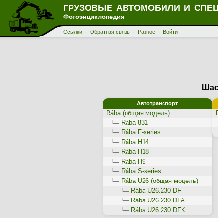
ГРУЗОВЫЕ АВТОМОБИЛИ И СПЕ
Фотоэнциклопедия
Ссылки
·
Обратная связь
·
Разное
·
Войти
Шас
Автотранспорт
Rába (общая модель)
Rába 831
Rába F-series
Rába H14
Rába H18
Rába H9
Rába S-series
Rába U26 (общая модель)
Rába U26.230 DF
Rába U26.230 DFA
Rába U26.230 DFK