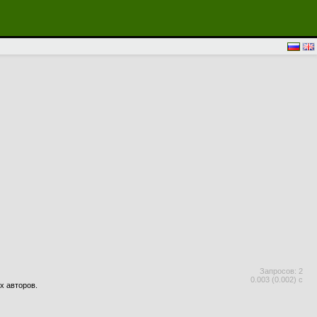
Запросов: 2
0.003 (0.002) с
х авторов.