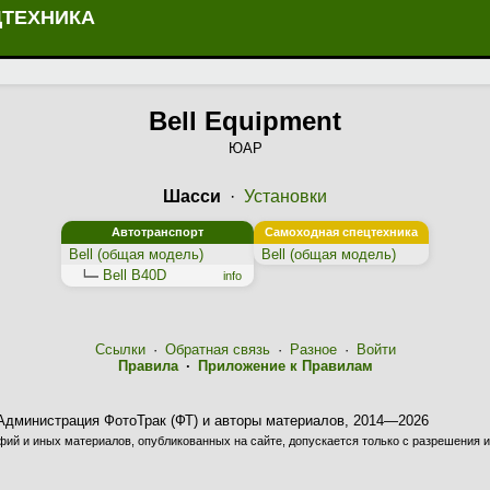
ЦТЕХНИКА
Bell Equipment
ЮАР
Шасси
·
Установки
Автотранспорт
Самоходная спецтехника
Bell (общая модель)
Bell (общая модель)
Bell B40D
info
Ссылки
·
Обратная связь
·
Разное
·
Войти
Правила
·
Приложение к Правилам
Администрация ФотоТрак (ФТ) и авторы материалов, 2014—2026
ий и иных материалов, опубликованных на сайте, допускается только с разрешения и