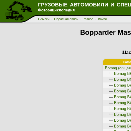
ГРУЗОВЫЕ АВТОМОБИЛИ И СПЕ
Фотоэнциклопедия
Ссылки
·
Обратная связь
·
Разное
·
Войти
Bopparder Mas
Шас
Само
Bomag (общая
Bomag BF
Bomag B
Bomag B
Bomag B
Bomag B
Bomag B
Bomag B
Bomag B
Bomag BW
Bomag BW