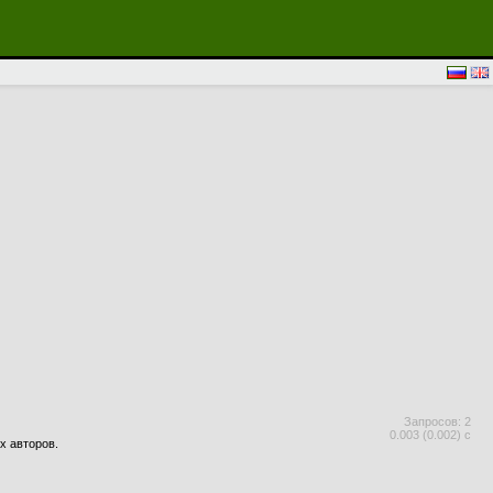
Запросов: 2
0.003 (0.002) с
х авторов.