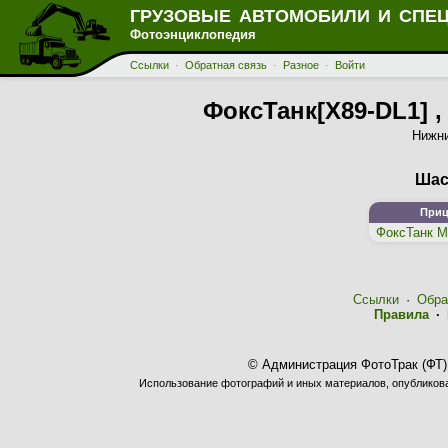
ГРУЗОВЫЕ АВТОМОБИЛИ И СПЕ
Фотоэнциклопедия
Ссылки
·
Обратная связь
·
Разное
·
Войти
ФоксТанк[X89-DL1] ,
Нижни
Шас
Приц
ФоксТанк М
Ссылки
·
Обра
Правила
·
© Администрация ФотоТрак (ФТ)
Использование фотографий и иных материалов, опубликован