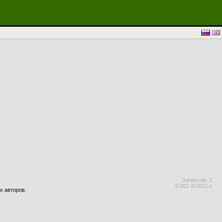
Запросов: 2
0.002 (0.002) с
х авторов.