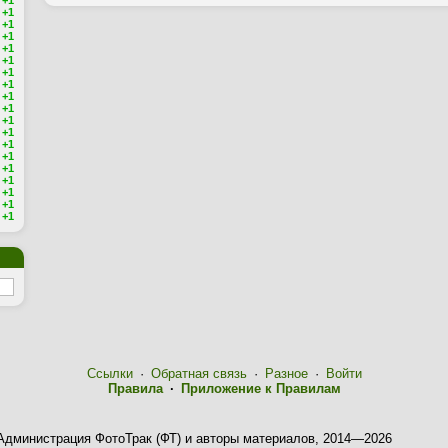
+1
+1
+1
+1
+1
+1
+1
+1
+1
+1
+1
+1
+1
+1
+1
+1
+1
+1
+1
Ссылки
·
Обратная связь
·
Разное
·
Войти
Правила
·
Приложение к Правилам
Администрация ФотоТрак (ФТ) и авторы материалов, 2014—2026