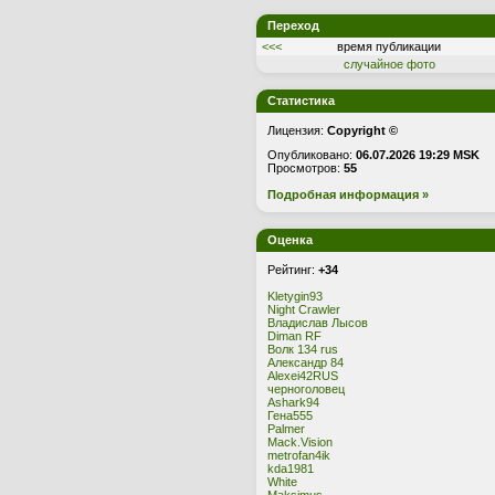
Переход
<<<
время публикации
случайное фото
Статистика
Лицензия:
Copyright ©
Опубликовано:
06.07.2026 19:29 MSK
Просмотров:
55
Подробная информация »
Оценка
Рейтинг:
+34
Kletygin93
Night Crawler
Владислав Лысов
Diman RF
Волк 134 rus
Александр 84
Alexei42RUS
черноголовец
Ashark94
Гена555
Palmer
Mack.Vision
metrofan4ik
kda1981
White