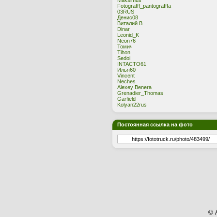
Maksimus
Fotografff_pantografffa
03RUS
Денис08
Виталий В
Dinar
Leonid_K
Neon76
Томич
Tihon
Sedoi
INTACTO61
Илья60
Vincent
Neches
Alexey Benera
Grenadier_Thomas
Garfield
Kolyan22rus
Постоянная ссылка на фото
© 