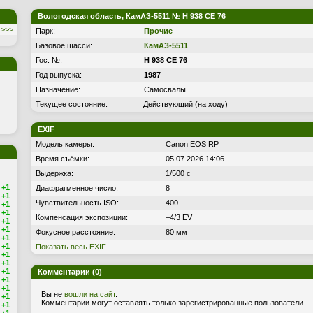
Вологодская область, КамАЗ-5511 № Н 938 СЕ 76
>>>
Парк:
Прочие
Базовое шасси:
КамАЗ-5511
Гос. №:
Н 938 СЕ 76
Год выпуска:
1987
Назначение:
Самосвалы
Текущее состояние:
Действующий (на ходу)
EXIF
Модель камеры:
Canon EOS RP
Время съёмки:
05.07.2026 14:06
Выдержка:
1/500 с
+1
Диафрагменное число:
8
+1
Чувствительность ISO:
400
+1
+1
Компенсация экспозиции:
–4/3 EV
+1
+1
Фокусное расстояние:
80 мм
+1
+1
Показать весь EXIF
+1
+1
+1
Комментарии (0)
+1
+1
Вы не
вошли на сайт
.
+1
Комментарии могут оставлять только зарегистрированные пользователи.
+1