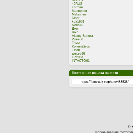
Neches
40RUS
sarman
Малоросс
Maksimus
Dinar
kda1981
Neon76
Джо
iluxa
Alexey Benera
Илья60
Томич
Kolyan22rus
Tihon
alexey86
Garfield
INTACTO61
Постоянная ссылка на фото
© 
Использование фотограф