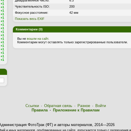
+1
Диафрагменное число:
6.3
+1
Чувствительность ISO:
200
+1
+1
Фокусное расстояние:
42 мм
+1
+1
Показать весь EXIF
+1
+1
+1
Комментарии (0)
+1
+1
+1
Вы не
вошли на сайт
.
+1
Комментарии могут оставлять только зарегистрированные пользователи.
+1
+1
+1
+1
+1
Ссылки
·
Обратная связь
·
Разное
·
Войти
Правила
·
Приложение к Правилам
Администрация ФотоТрак (ФТ) и авторы материалов, 2014—2026
ий и иных материалов, опубликованных на сайте, допускается только с разрешения и