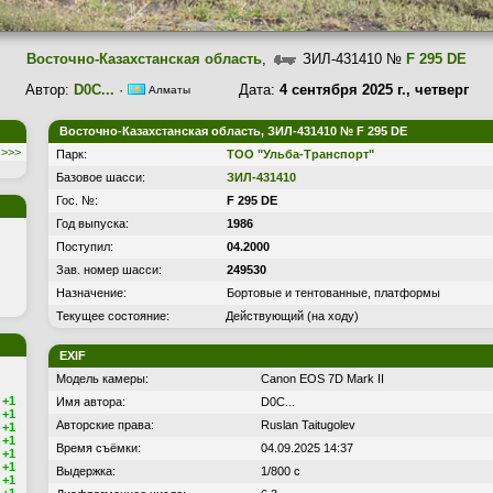
Восточно-Казахстанская область
,
ЗИЛ-431410 №
F 295 DE
Автор:
D0C...
·
Дата:
4 сентября 2025 г., четверг
Алматы
Восточно-Казахстанская область, ЗИЛ-431410 № F 295 DE
>>>
Парк:
ТОО "Ульба-Транспорт"
Базовое шасси:
ЗИЛ-431410
Гос. №:
F 295 DE
Год выпуска:
1986
Поступил:
04.2000
Зав. номер шасси:
249530
Назначение:
Бортовые и тентованные, платформы
Текущее состояние:
Действующий (на ходу)
EXIF
Модель камеры:
Canon EOS 7D Mark II
+1
Имя автора:
D0C...
+1
Авторские права:
Ruslan Taitugolev
+1
+1
Время съёмки:
04.09.2025 14:37
+1
+1
Выдержка:
1/800 с
+1