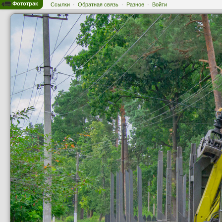
Фототрак
Ссылки
·
Обратная связь
·
Разное
·
Войти