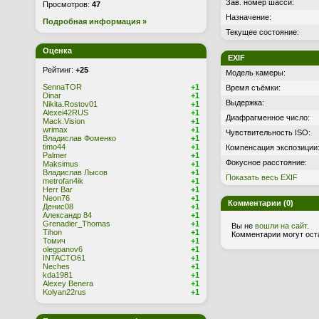
Зав. номер шасси:
Просмотров:
47
Назначение:
Подробная информация »
Текущее состояние:
Оценка
EXIF
Рейтинг:
+25
Модель камеры:
SennaTOR
+1
Время съёмки:
Dinar
+1
Выдержка:
Nikita.Rostov01
+1
Alexei42RUS
+1
Диафрагменное число:
Mack.Vision
+1
wrimax
+1
Чувствительность ISO:
Владислав Фоменко
+1
timo44
+1
Компенсация экспозиции
Palmer
+1
Фокусное расстояние:
Maksimus
+1
Владислав Лысов
+1
Показать весь EXIF
metrofan4ik
+1
Herr Bar
+1
Neon76
+1
Комментарии (0)
Денис08
+1
Александр 84
+1
Grenadier_Thomas
+1
Вы не
вошли на сайт
.
Tihon
+1
Комментарии могут ост
Томич
+1
olegpanov6
+1
INTACTO61
+1
Neches
+1
kda1981
+1
Alexey Benera
+1
Kolyan22rus
+1