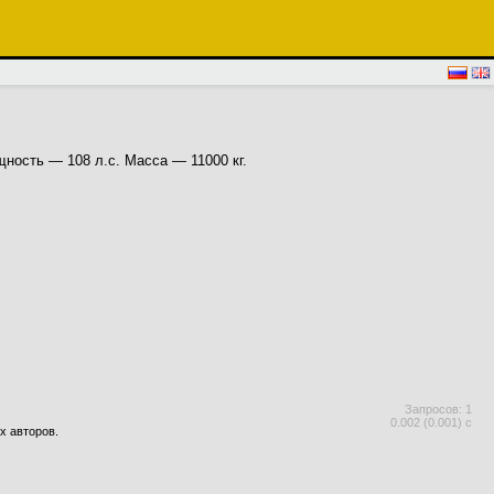
щность — 108 л.с. Масса — 11000 кг.
Запросов: 1
0.002 (0.001) с
х авторов.