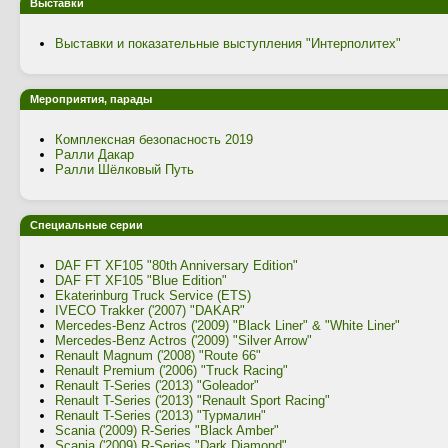
Выставки
Выставки и показательные выступления "Интерполитех"
Мероприятия, парады
Комплексная безопасность 2019
Ралли Дакар
Ралли Шёлковый Путь
Специальные серии
DAF FT XF105 "80th Anniversary Edition"
DAF FT XF105 "Blue Edition"
Ekaterinburg Truck Service (ETS)
IVECO Trakker ('2007) "DAKAR"
Mercedes-Benz Actros ('2009) "Black Liner" & "White Liner"
Mercedes-Benz Actros ('2009) "Silver Arrow"
Renault Magnum ('2008) "Route 66"
Renault Premium ('2006) "Truck Racing"
Renault T-Series ('2013) "Goleador"
Renault T-Series ('2013) "Renault Sport Racing"
Renault T-Series ('2013) "Турмалин"
Scania ('2009) R-Series "Black Amber"
Scania ('2009) R-Series "Dark Diamond"