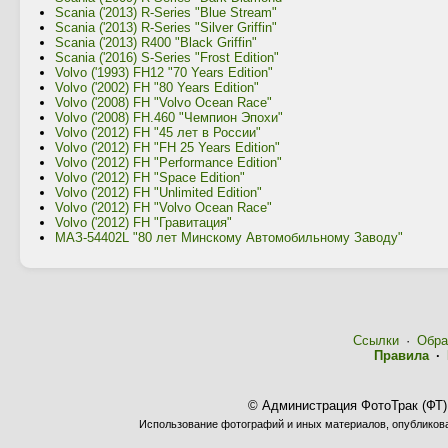
Scania ('2013) R-Series "Blue Stream"
Scania ('2013) R-Series "Silver Griffin"
Scania ('2013) R400 "Black Griffin"
Scania ('2016) S-Series "Frost Edition"
Volvo ('1993) FH12 "70 Years Edition"
Volvo ('2002) FH "80 Years Edition"
Volvo ('2008) FH "Volvo Ocean Race"
Volvo ('2008) FH.460 "Чемпион Эпохи"
Volvo ('2012) FH "45 лет в России"
Volvo ('2012) FH "FH 25 Years Edition"
Volvo ('2012) FH "Performance Edition"
Volvo ('2012) FH "Space Edition"
Volvo ('2012) FH "Unlimited Edition"
Volvo ('2012) FH "Volvo Ocean Race"
Volvo ('2012) FH "Гравитация"
МАЗ-54402L "80 лет Минскому Автомобильному Заводу"
Ссылки
·
Обра
Правила
·
© Администрация ФотоТрак (ФТ)
Использование фотографий и иных материалов, опубликован