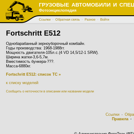
ГРУЗОВЫЕ АВТОМОБИЛИ И СПЕ
Фотоэнциклопедия
Ссылки
·
Обратная связь
·
Разное
·
Войти
Fortschritt E512
Однобарабанный зерноуборочный комбайн.
Годы производства: 1968-1988гг.
Мощность двигателя-105л.с.(4 VD 14,5/12-1 SRW).
Ширина жатки-3,6-5,7м.
Вместимость бункера-???.
Масса-6880кг.
Fortschritt E512: список ТС »
к списку моделей
Сообщить о неточности в описании или названии модели
Ссылки
·
Обра
Правила
·
© Администрация ФотоТрак (ФТ)