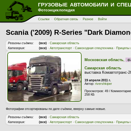
ГРУЗОВЫЕ АВТОМОБИЛИ И СПЕ
Фотоэнциклопедия
Ссылки
·
Обратная связь
·
Разное
·
Войти
Scania ('2009) R-Series "Dark Diamo
Регионы съёмки:
(все)
·
Самарская область
Категория:
(все)
·
Автотранспорт
·
Самоходная спецтехника
·
Прицепы 
Московская область
,
Самарская область
выставка Комавтотранс-2
19 апреля 2011 г.
Автор:
rivershkiper
Просмотров: 49 / Комментарие
258 КБ
Фотографии отсортированы по дате съёмки, вверху самые новые.
Регионы съёмки:
(все)
·
Самарская область
Категория:
(все)
·
Автотранспорт
·
Самоходная спецтехника
·
Прицепы 