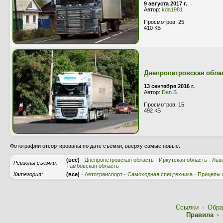
9 августа 2017 г.
Автор:
kda1981
Просмотров: 25
410 КБ
Днепропетровская обла
13 сентября 2016 г.
Автор:
Den.S
Просмотров: 15
492 КБ
Фотографии отсортированы по дате съёмки, вверху самые новые.
(все)
·
Днепропетровская область
·
Иркутская область
·
Льв
Регионы съёмки:
Тамбовская область
Категория:
(все)
·
Автотранспорт
·
Самоходная спецтехника
·
Прицепы 
Ссылки
·
Обра
Правила
·