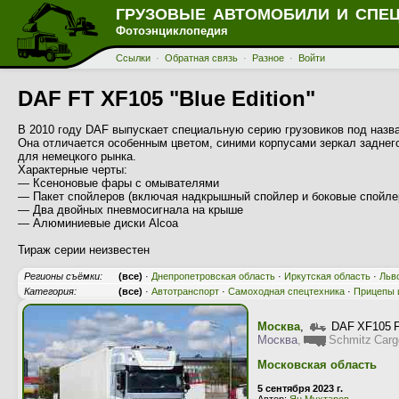
ГРУЗОВЫЕ АВТОМОБИЛИ И СПЕ
Фотоэнциклопедия
Ссылки
·
Обратная связь
·
Разное
·
Войти
DAF FT XF105 "Blue Edition"
В 2010 году DAF выпускает специальную серию грузовиков под назван
Она отличается особенным цветом, синими корпусами зеркал заднего
для немецкого рынка.
Характерные черты:
— Ксеноновые фары с омывателями
— Пакет спойлеров (включая надкрышный спойлер и боковые спойле
— Два двойных пневмосигнала на крыше
— Алюминиевые диски Alcoa
Тираж серии неизвестен
Регионы съёмки:
(все)
·
Днепропетровская область
·
Иркутская область
·
Льв
Категория:
(все)
·
Автотранспорт
·
Самоходная спецтехника
·
Прицепы 
Москва
,
DAF XF105 
Москва
,
Schmitz Carg
Московская область
5 сентября 2023 г.