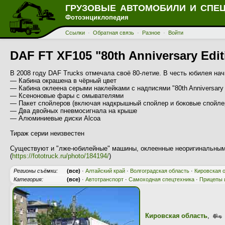
ГРУЗОВЫЕ АВТОМОБИЛИ И СПЕ
Фотоэнциклопедия
Ссылки
·
Обратная связь
·
Разное
·
Войти
DAF FT XF105 "80th Anniversary Edit
В 2008 году DAF Trucks отмечала своё 80-летие. В честь юбилея нач
— Кабина окрашена в чёрный цвет
— Кабина оклеена серыми наклейками с надписями "80th Anniversary 
— Ксеноновые фары с омывателями
— Пакет спойлеров (включая надкрышный спойлер и боковые спойле
— Два двойных пневмосигнала на крыше
— Алюминиевые диски Alcoa
Тираж серии неизвестен
Существуют и "лже-юбилейные" машины, оклеенные неоригинальными
(
https://fototruck.ru/photo/184194/
)
Регионы съёмки:
(все)
·
Алтайский край
·
Волгоградская область
·
Кировская 
Категория:
(все)
·
Автотранспорт
·
Самоходная спецтехника
·
Прицепы 
Кировская область
,