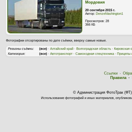
Мордовия
20 сентября 2015 г.
Автор:
DenzelVashington1
Просмотров: 28
366 КБ
Фотографии отсортированы по дате съёмки, вверху самые новые.
Регионы съёмки:
(все)
·
Алтайский край
·
Волгоградская область
·
Кировская 
Категория:
(все)
·
Автотранспорт
·
Самоходная спецтехника
·
Прицепы 
Ссылки
·
Обра
Правила
·
© Администрация ФотоТрак (ФТ)
Использование фотографий и иных материалов, опубликован