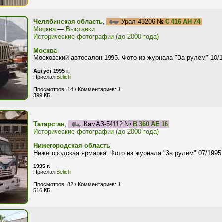
Челябинская область
,
Урал-43206 №
С 416 АН 74
Москва
—
Выставки
Исторические фотографии (до 2000 года)
Москва
Московский автосалон-1995. Фото из журнала "За рулём" 10/1
Август 1995 г.
Прислал
Belich
Просмотров: 14 / Комментариев: 1
399 КБ
Татарстан
,
КамАЗ-54112 №
В 360 АЕ 16
Исторические фотографии (до 2000 года)
Нижегородская область
Нижегородская ярмарка. Фото из журнала "За рулём" 07/1995
1995 г.
Прислал
Belich
Просмотров: 82 / Комментариев: 1
516 КБ