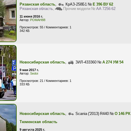
Рязанская область
,
КрАЗ-258Б1 №
Е 396 ВУ 62
Рязанская область
,
Прочие модели №
АА 7256 62
11 июня 2016 г.
Автор:
РОМАН88
Просмотров: 55 / Комментариев: 1
342 КБ
Новосибирская область
,
ЗИЛ-433360 №
А 274 УМ 54
9 мая 2017 г.
Автор:
Sedoi
Просмотров: 21 / Комментариев: 1
333 КБ
Новосибирская область
,
Scania ('2013) R440 №
О 146 РК
Тюменская область
9 августа 2025 г.