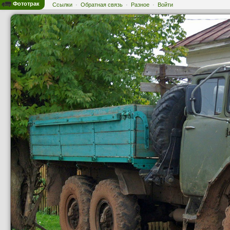
Фототрак
Ссылки
·
Обратная связь
·
Разное
·
Войти