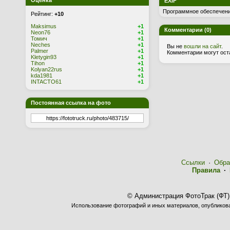
Оценка
EXIF
Программное обеспечени
Рейтинг:
+10
Maksimus
+1
Комментарии (0)
Neon76
+1
Томич
+1
Neches
+1
Вы не
вошли на сайт
.
Palmer
+1
Комментарии могут ост
Kletygin93
+1
Tihon
+1
Kolyan22rus
+1
kda1981
+1
INTACTO61
+1
Постоянная ссылка на фото
Ссылки
·
Обра
Правила
·
© Администрация ФотоТрак (ФТ)
Использование фотографий и иных материалов, опубликован