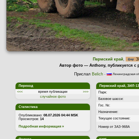
Пермский край
,
З
Автор фото — Anthony, публикуется с 
Прислал
Belich
·
Ленинградская о
Переход
Пермский край, ЗИЛ-13
<<<
время публикации
>>>
Парк:
случайное фото
Базовое шасси:
Гос. №:
Статистика
Назначение:
Опубликовано:
08.07.2026 04:44 MSK
Текущее состояние:
Просмотров:
14
Подробная информация »
Номер от ЗАЗ-968А